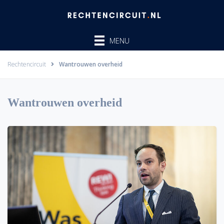
Ga
naar
de
MENU
inhoud
Rechtencircuit
Wantrouwen overheid
Wantrouwen overheid