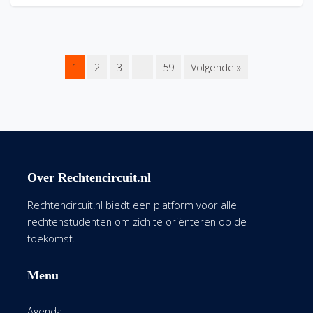
1
2
3
…
59
Volgende »
Over Rechtencircuit.nl
Rechtencircuit.nl biedt een platform voor alle
rechtenstudenten om zich te oriënteren op de
toekomst.
Menu
Agenda