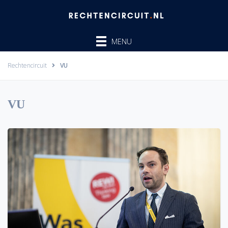
Ga
naar
de
MENU
inhoud
Rechtencircuit
VU
VU