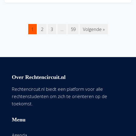
1
2
3
…
59
Volgende »
Over Rechtencircuit.nl
Rechtencircuit.nl biedt een platform voor alle
rechtenstudenten om zich te oriënteren op de
toekomst.
Menu
Agenda