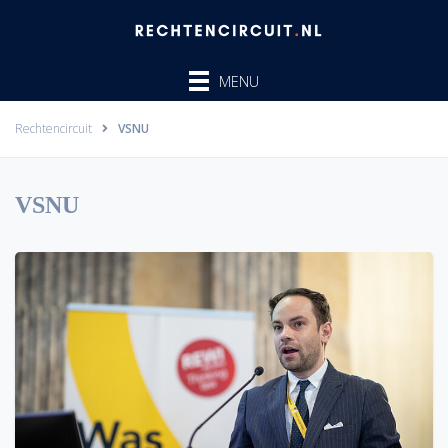
Ga
naar
de
MENU
inhoud
Rechtencircuit
VSNU
VSNU