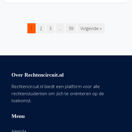
1
2
3
…
59
Volgende »
Over Rechtencircuit.nl
Rechtencircuit.nl biedt een platform voor alle
rechtenstudenten om zich te oriënteren op de
toekomst.
Menu
Agenda