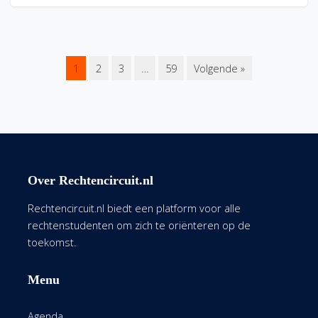
1
2
3
…
59
Volgende »
Over Rechtencircuit.nl
Rechtencircuit.nl biedt een platform voor alle
rechtenstudenten om zich te oriënteren op de
toekomst.
Menu
Agenda