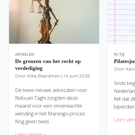
ARTIKELEN
RC'TJE
De grenzen van het recht op
Pilatesju
verdediging
Door
Kar
Door
Kika Baardman
|
14 juni 2026
Sinds begi
De twee nieuwe advocaten voor
Nederlan
Ridouan Taghi zorgden deze
feit dat 
maand voor een onverwachte
bijverdie
wending in het Marengo-proces.
Lees ver
Nog geen twee…
Lees verder »