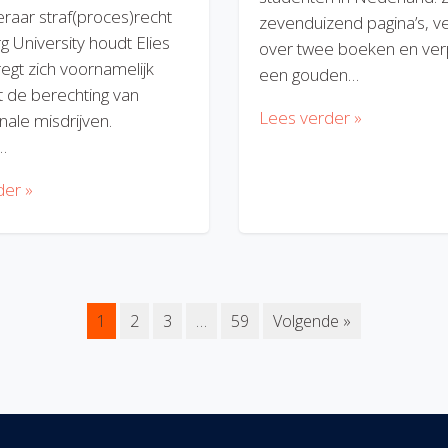
eraar straf(proces)recht
zevenduizend pagina’s, v
rg University houdt Elies
over twee boeken en verp
regt zich voornamelijk
een gouden…
 de berechting van
Lees verder »
nale misdrijven.
…
der »
1
2
3
…
59
Volgende »