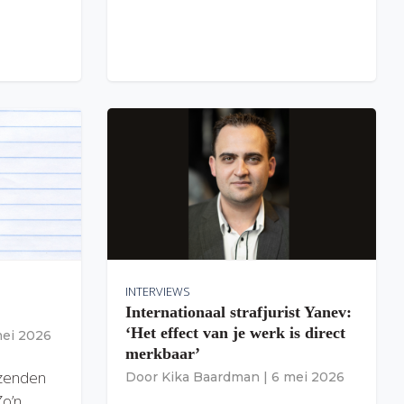
INTERVIEWS
Internationaal strafjurist Yanev:
‘Het effect van je werk is direct
mei 2026
merkbaar’
izenden
Door
Kika Baardman
|
6 mei 2026
Zo’n