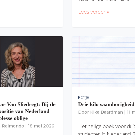
Lees verder »
S
RC'TJE
ar Van Sliedregt: Bij de
Drie kilo saamhorigheid
 positie van Nederland
Door
Kika Baardman
|
11 
lesse oblige
Het heilige boek voor du
ia Raimondo
|
18 mei 2026
studenten in Nederland. 