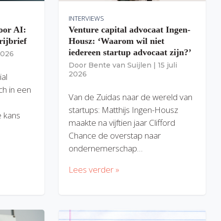
INTERVIEWS
oor AI:
Venture capital advocaat Ingen-
rijbrief
Housz: ‘Waarom wil niet
iedereen startup advocaat zijn?’
 2026
Door
Bente van Suijlen
|
15 juli
2026
ial
ich in een
Van de Zuidas naar de wereld van
startups: Matthijs Ingen-Housz
 kans
maakte na vijftien jaar Clifford
Chance de overstap naar
ondernemerschap…
Lees verder »