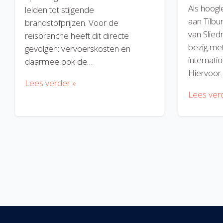
Als hoogl
leiden tot stijgende
aan Tilbu
brandstofprijzen. Voor de
van Slied
reisbranche heeft dit directe
bezig met
gevolgen: vervoerskosten en
internatio
daarmee ook de…
Hiervoor
Lees verder »
Lees ver