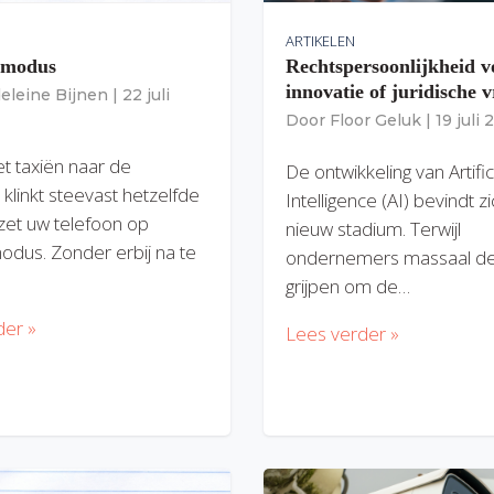
ARTIKELEN
gmodus
Rechtspersoonlijkheid v
innovatie of juridische v
eleine Bijnen
|
22 juli
Door
Floor Geluk
|
19 juli
et taxiën naar de
De ontwikkeling van Artific
 klinkt steevast hetzelfde
Intelligence (AI) bevindt z
zet uw telefoon op
nieuw stadium. Terwijl
modus. Zonder erbij na te
ondernemers massaal de
grijpen om de…
der »
Lees verder »