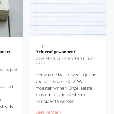
RC'TJE
amer:
Achteraf gewonnen?
Door
Floris Jan Frencken
|
1 juni
2026
sy
|
4 juni
Het was de laatste wedstrijd van
voetbalseizoen 2022. We
 contact
moesten winnen. Onze laatste
kans om als vriendenteam
a
kampioen te worden,…
) steeds
Lees verder »