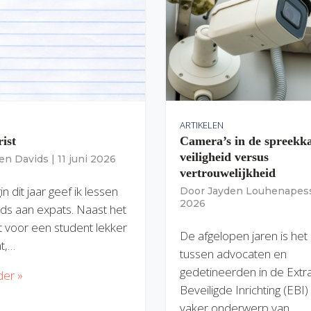
ARTIKELEN
rist
Camera’s in de spreekk
veiligheid versus
ien Davids
|
11 juni 2026
vertrouwelijkheid
n dit jaar geef ik lessen
Door
Jayden Louhenapes
2026
ds aan expats. Naast het
dit voor een student lekker
De afgelopen jaren is het
nt,…
tussen advocaten en
gedetineerden in de Extr
der »
Beveiligde Inrichting (EBI
vaker onderwerp van…