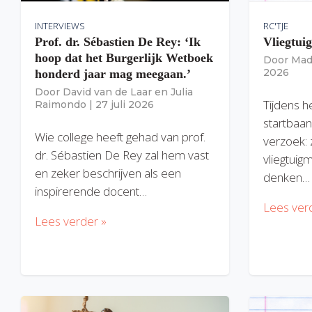
INTERVIEWS
RC'TJE
Prof. dr. Sébastien De Rey: ‘Ik
Vliegtui
hoop dat het Burgerlijk Wetboek
Door
Mad
2026
honderd jaar mag meegaan.’
Door
David van de Laar
en
Julia
Tijdens h
Raimondo
|
27 juli 2026
startbaan
Wie college heeft gehad van prof.
verzoek: 
dr. Sébastien De Rey zal hem vast
vliegtuig
en zeker beschrijven als een
denken…
inspirerende docent…
Lees ver
Lees verder »