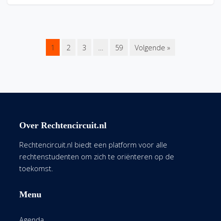
1
2
3
…
59
Volgende »
Over Rechtencircuit.nl
Rechtencircuit.nl biedt een platform voor alle
rechtenstudenten om zich te oriënteren op de
toekomst.
Menu
Agenda