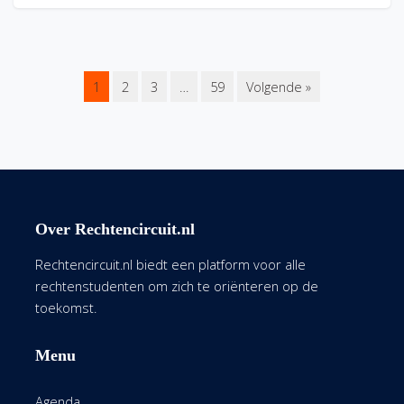
1
2
3
…
59
Volgende »
Over Rechtencircuit.nl
Rechtencircuit.nl biedt een platform voor alle
rechtenstudenten om zich te oriënteren op de
toekomst.
Menu
Agenda