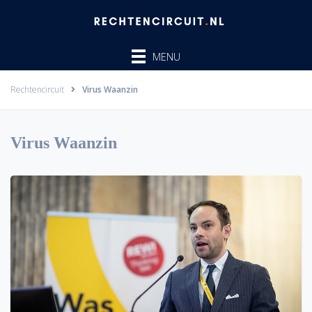
Ga
naar
de
MENU
inhoud
Rechtencircuit
Virus Waanzin
Virus Waanzin