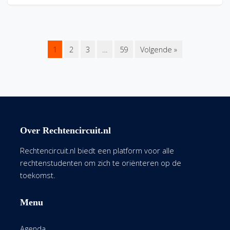
1
2
3
…
59
Volgende »
Over Rechtencircuit.nl
Rechtencircuit.nl biedt een platform voor alle
rechtenstudenten om zich te oriënteren op de
toekomst.
Menu
Agenda