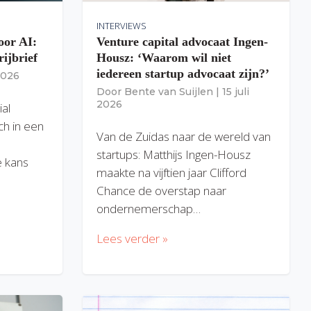
INTERVIEWS
oor AI:
Venture capital advocaat Ingen-
rijbrief
Housz: ‘Waarom wil niet
iedereen startup advocaat zijn?’
 2026
Door
Bente van Suijlen
|
15 juli
2026
ial
ich in een
Van de Zuidas naar de wereld van
startups: Matthijs Ingen-Housz
 kans
maakte na vijftien jaar Clifford
Chance de overstap naar
ondernemerschap…
Lees verder »