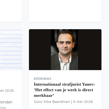
INTERVIEWS
Internationaal strafjurist Yanev:
‘Het effect van je werk is direct
mei 2026
merkbaar’
izenden
Door
Kika Baardman
|
6 mei 2026
Zo’n