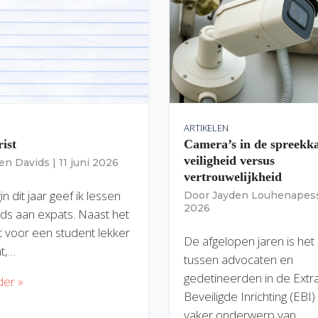
ARTIKELEN
rist
Camera’s in de spreekk
veiligheid versus
ien Davids
|
11 juni 2026
vertrouwelijkheid
n dit jaar geef ik lessen
Door
Jayden Louhenapes
2026
ds aan expats. Naast het
dit voor een student lekker
De afgelopen jaren is het
nt,…
tussen advocaten en
gedetineerden in de Extr
der »
Beveiligde Inrichting (EBI
vaker onderwerp van…