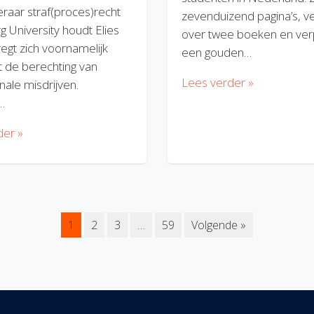
eraar straf(proces)recht
zevenduizend pagina’s, v
rg University houdt Elies
over twee boeken en verp
regt zich voornamelijk
een gouden…
 de berechting van
Lees verder »
nale misdrijven.
…
der »
1
2
3
…
59
Volgende »