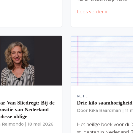
Lees verder »
S
RC'TJE
ar Van Sliedregt: Bij de
Drie kilo saamhorigheid
 positie van Nederland
Door
Kika Baardman
|
11 
lesse oblige
Het heilige boek voor du
ia Raimondo
|
18 mei 2026
studenten in Nederland. 