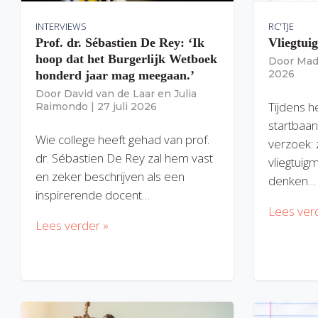
INTERVIEWS
RC'TJE
Prof. dr. Sébastien De Rey: ‘Ik
Vliegtui
hoop dat het Burgerlijk Wetboek
Door
Mad
2026
honderd jaar mag meegaan.’
Door
David van de Laar
en
Julia
Tijdens h
Raimondo
|
27 juli 2026
startbaan
Wie college heeft gehad van prof.
verzoek: 
dr. Sébastien De Rey zal hem vast
vliegtuig
en zeker beschrijven als een
denken…
inspirerende docent…
Lees ver
Lees verder »