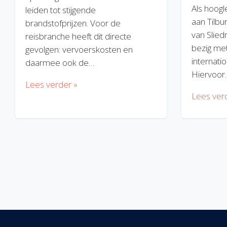
Als hoogl
leiden tot stijgende
aan Tilbu
brandstofprijzen. Voor de
van Slied
reisbranche heeft dit directe
bezig met
gevolgen: vervoerskosten en
internatio
daarmee ook de…
Hiervoor
Lees verder »
Lees ver