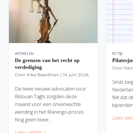
ARTIKELEN
RC'TJE
De grenzen van het recht op
Pilatesju
verdediging
Door
Kar
Door
Kika Baardman
|
14 juni 2026
Sinds begi
De twee nieuwe advocaten voor
Nederlan
Ridouan Taghi zorgden deze
feit dat 
maand voor een onverwachte
bijverdie
wending in het Marengo-proces.
Lees ver
Nog geen twee…
Lees verder »