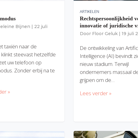
ARTIKELEN
gmodus
Rechtspersoonlijkheid v
innovatie of juridische v
eleine Bijnen
|
22 juli
Door
Floor Geluk
|
19 juli
et taxiën naar de
De ontwikkeling van Artific
 klinkt steevast hetzelfde
Intelligence (AI) bevindt z
zet uw telefoon op
nieuw stadium. Terwijl
modus. Zonder erbij na te
ondernemers massaal de
grijpen om de…
der »
Lees verder »