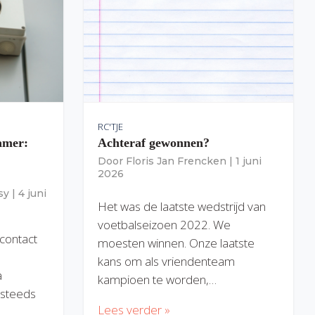
RC'TJE
amer:
Achteraf gewonnen?
Door
Floris Jan Frencken
|
1 juni
2026
sy
|
4 juni
Het was de laatste wedstrijd van
voetbalseizoen 2022. We
 contact
moesten winnen. Onze laatste
kans om als vriendenteam
a
kampioen te worden,…
) steeds
Lees verder »