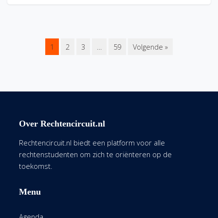
1
2
3
…
59
Volgende »
Over Rechtencircuit.nl
Rechtencircuit.nl biedt een platform voor alle
rechtenstudenten om zich te oriënteren op de
toekomst.
Menu
Agenda