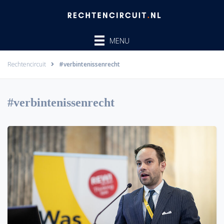
Ga
naar
de
MENU
inhoud
Rechtencircuit
#verbintenissenrecht
#verbintenissenrecht