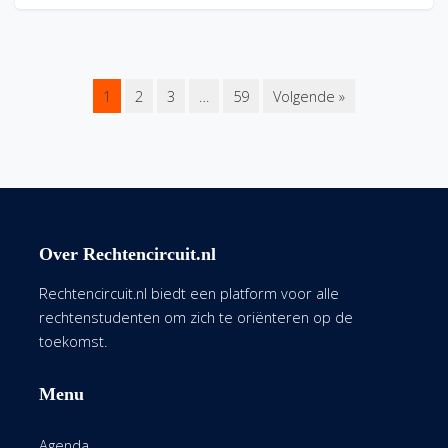
1
2
3
…
59
Volgende »
Over Rechtencircuit.nl
Rechtencircuit.nl biedt een platform voor alle
rechtenstudenten om zich te oriënteren op de
toekomst.
Menu
Agenda