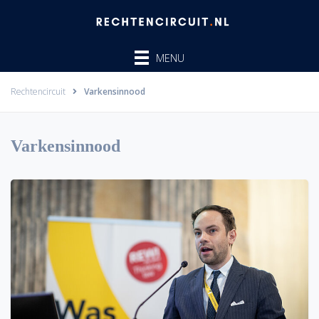
Ga
naar
de
MENU
inhoud
Rechtencircuit
Varkensinnood
Varkensinnood