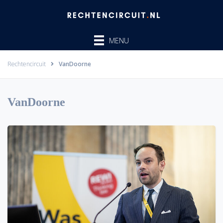
Ga
naar
de
MENU
inhoud
Rechtencircuit
VanDoorne
VanDoorne