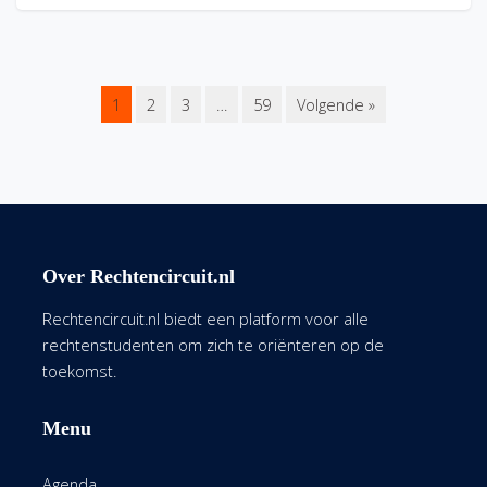
1
2
3
…
59
Volgende »
Over Rechtencircuit.nl
Rechtencircuit.nl biedt een platform voor alle
rechtenstudenten om zich te oriënteren op de
toekomst.
Menu
Agenda