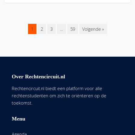
1
2
3
…
59
Volgende »
Over Rechtencircuit.nl
Rechtencircuit.nl biedt een platform voor alle
rechtenstudenten om zich te oriënteren op de
toekomst.
Menu
Agenda