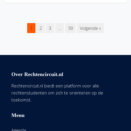
1
2
3
…
59
Volgende »
Over Rechtencircuit.nl
Rechtencircuit.nl biedt een platform voor alle
rechtenstudenten om zich te oriënteren op de
toekomst.
Menu
Agenda