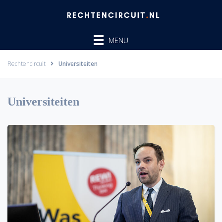
Ga
naar
de
MENU
inhoud
Rechtencircuit
Universiteiten
Universiteiten