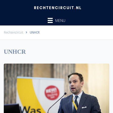
Ga
naar
de
MENU
inhoud
Rechtencircuit
UNHCR
UNHCR