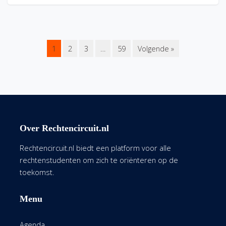
1
2
3
…
59
Volgende »
Over Rechtencircuit.nl
Rechtencircuit.nl biedt een platform voor alle
rechtenstudenten om zich te oriënteren op de
toekomst.
Menu
Agenda