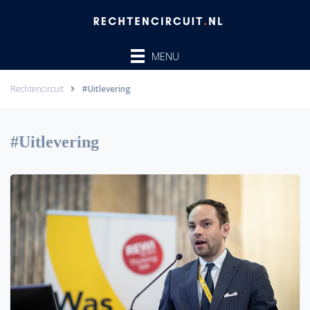
Ga
naar
de
MENU
inhoud
Rechtencircuit
#Uitlevering
#Uitlevering