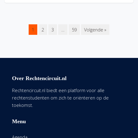
1
2
3
…
59
Volgende »
Over Rechtencircuit.nl
Rechtencircuit.nl biedt een platform voor alle
rechtenstudenten om zich te oriënteren op de
toekomst.
Menu
Agenda