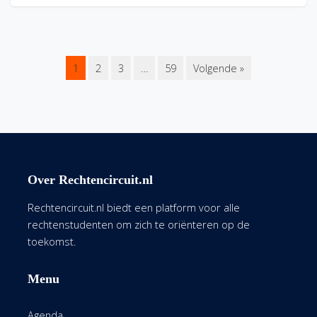
1
2
3
…
59
Volgende »
Over Rechtencircuit.nl
Rechtencircuit.nl biedt een platform voor alle
rechtenstudenten om zich te oriënteren op de
toekomst.
Menu
Agenda