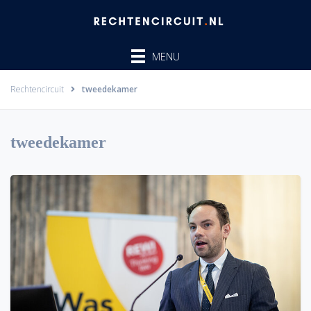
Ga
naar
de
MENU
inhoud
Rechtencircuit
tweedekamer
tweedekamer