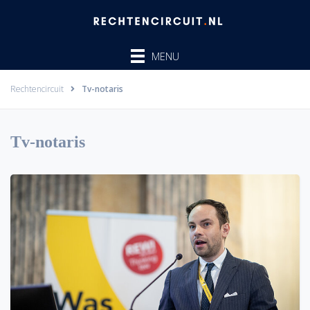
Ga
naar
de
MENU
inhoud
Rechtencircuit
Tv-notaris
Tv-notaris