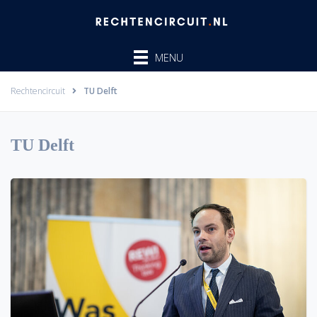
Ga
naar
de
MENU
inhoud
Rechtencircuit
TU Delft
TU Delft