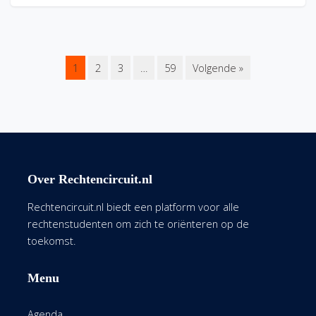
1
2
3
…
59
Volgende »
Over Rechtencircuit.nl
Rechtencircuit.nl biedt een platform voor alle
rechtenstudenten om zich te oriënteren op de
toekomst.
Menu
Agenda