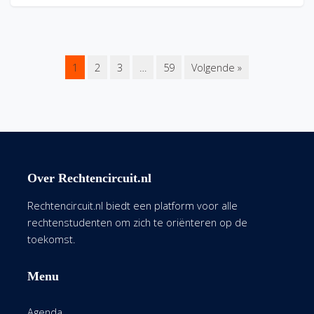
1
2
3
…
59
Volgende »
Over Rechtencircuit.nl
Rechtencircuit.nl biedt een platform voor alle
rechtenstudenten om zich te oriënteren op de
toekomst.
Menu
Agenda