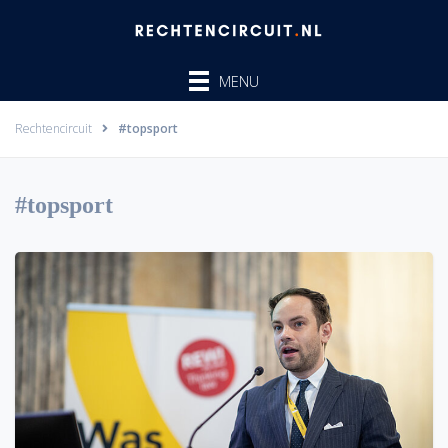
Ga
naar
de
MENU
inhoud
Rechtencircuit
#topsport
#topsport