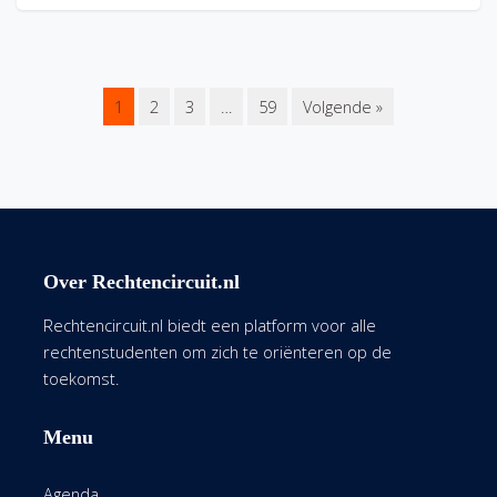
1
2
3
…
59
Volgende »
Over Rechtencircuit.nl
Rechtencircuit.nl biedt een platform voor alle
rechtenstudenten om zich te oriënteren op de
toekomst.
Menu
Agenda