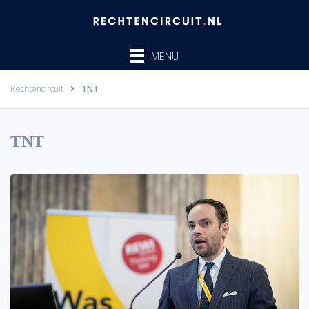
Ga
naar
de
MENU
inhoud
Rechtencircuit
TNT
TNT