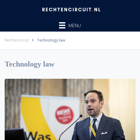
Ga
naar
de
MENU
inhoud
Rechtencircuit
Technology law
Technology law