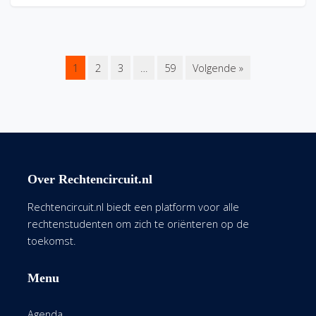
1
2
3
…
59
Volgende »
Over Rechtencircuit.nl
Rechtencircuit.nl biedt een platform voor alle
rechtenstudenten om zich te oriënteren op de
toekomst.
Menu
Agenda