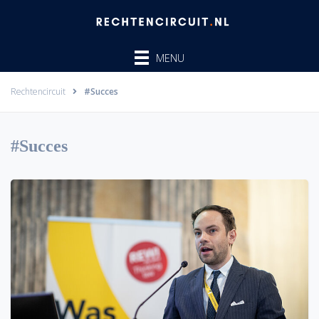
Ga
naar
de
MENU
inhoud
Rechtencircuit
#Succes
#Succes