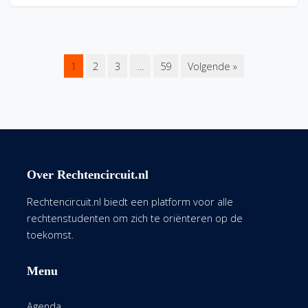
1
2
3
…
59
Volgende »
Over Rechtencircuit.nl
Rechtencircuit.nl biedt een platform voor alle
rechtenstudenten om zich te oriënteren op de
toekomst.
Menu
Agenda