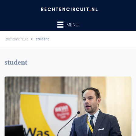
Ga
naar
de
MENU
inhoud
Rechtencircuit
student
student