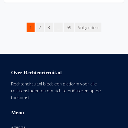
1
2
3
…
59
Volgende »
Over Rechtencircuit.nl
Rechtencircuit.nl biedt een platform voor alle
rechtenstudenten om zich te oriënteren op de
toekomst.
Menu
Agenda