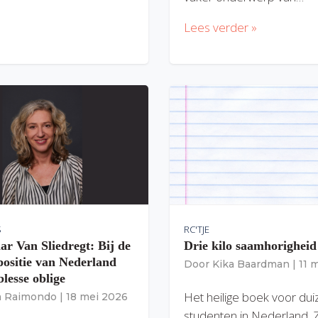
Lees verder »
S
RC'TJE
ar Van Sliedregt: Bij de
Drie kilo saamhorigheid
 positie van Nederland
Door
Kika Baardman
|
11 
lesse oblige
Het heilige boek voor du
ia Raimondo
|
18 mei 2026
studenten in Nederland. 