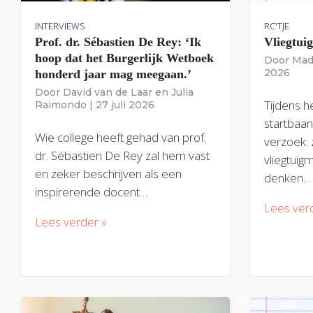
INTERVIEWS
RC'TJE
Prof. dr. Sébastien De Rey: ‘Ik
Vliegtui
hoop dat het Burgerlijk Wetboek
Door
Mad
2026
honderd jaar mag meegaan.’
Door
David van de Laar
en
Julia
Tijdens h
Raimondo
|
27 juli 2026
startbaan
Wie college heeft gehad van prof.
verzoek: 
dr. Sébastien De Rey zal hem vast
vliegtuig
en zeker beschrijven als een
denken…
inspirerende docent…
Lees ver
Lees verder »