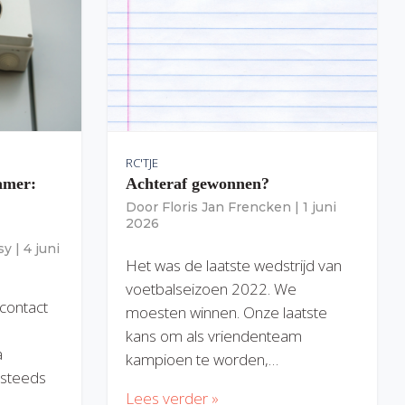
RC'TJE
amer:
Achteraf gewonnen?
Door
Floris Jan Frencken
|
1 juni
2026
sy
|
4 juni
Het was de laatste wedstrijd van
voetbalseizoen 2022. We
 contact
moesten winnen. Onze laatste
kans om als vriendenteam
a
kampioen te worden,…
) steeds
Lees verder »