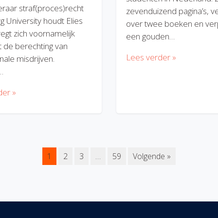
eraar straf(proces)recht
zevenduizend pagina’s, v
rg University houdt Elies
over twee boeken en verp
regt zich voornamelijk
een gouden…
 de berechting van
Lees verder »
nale misdrijven.
…
der »
1
2
3
…
59
Volgende »