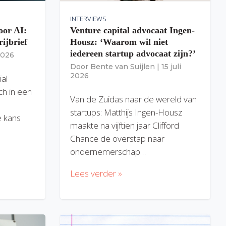
INTERVIEWS
oor AI:
Venture capital advocaat Ingen-
rijbrief
Housz: ‘Waarom wil niet
iedereen startup advocaat zijn?’
 2026
Door
Bente van Suijlen
|
15 juli
2026
ial
ich in een
Van de Zuidas naar de wereld van
startups: Matthijs Ingen-Housz
 kans
maakte na vijftien jaar Clifford
Chance de overstap naar
ondernemerschap…
Lees verder »