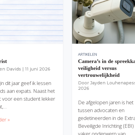
ARTIKELEN
rist
Camera’s in de spreekk
veiligheid versus
ien Davids
|
11 juni 2026
vertrouwelijkheid
n dit jaar geef ik lessen
Door
Jayden Louhenapes
2026
ds aan expats. Naast het
dit voor een student lekker
De afgelopen jaren is het
nt,…
tussen advocaten en
gedetineerden in de Extr
der »
Beveiligde Inrichting (EBI
vaker onderwerp van…