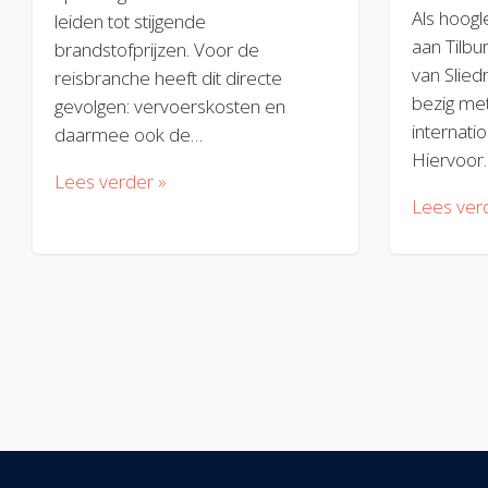
Als hoogl
leiden tot stijgende
aan Tilbu
brandstofprijzen. Voor de
van Slied
reisbranche heeft dit directe
bezig met
gevolgen: vervoerskosten en
internatio
daarmee ook de…
Hiervoor
Lees verder »
Lees ver