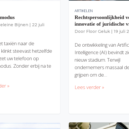
ARTIKELEN
gmodus
Rechtspersoonlijkheid v
innovatie of juridische v
eleine Bijnen
|
22 juli
Door
Floor Geluk
|
19 juli
et taxiën naar de
De ontwikkeling van Artific
 klinkt steevast hetzelfde
Intelligence (AI) bevindt z
zet uw telefoon op
nieuw stadium. Terwijl
modus. Zonder erbij na te
ondernemers massaal de
grijpen om de…
der »
Lees verder »