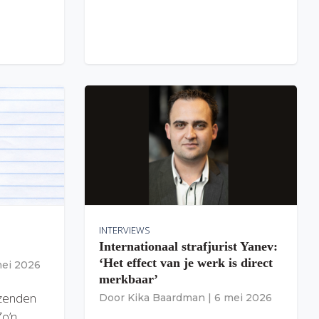
INTERVIEWS
Internationaal strafjurist Yanev:
‘Het effect van je werk is direct
mei 2026
merkbaar’
izenden
Door
Kika Baardman
|
6 mei 2026
Zo’n