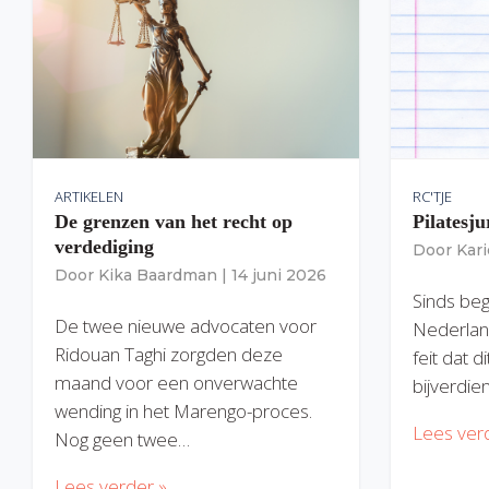
ARTIKELEN
RC'TJE
De grenzen van het recht op
Pilatesju
verdediging
Door
Kar
Door
Kika Baardman
|
14 juni 2026
Sinds begi
De twee nieuwe advocaten voor
Nederlan
Ridouan Taghi zorgden deze
feit dat 
maand voor een onverwachte
bijverdie
wending in het Marengo-proces.
Lees ver
Nog geen twee…
Lees verder »