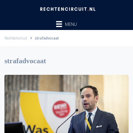
Ga
naar
de
MENU
inhoud
Rechtencircuit
strafadvocaat
strafadvocaat