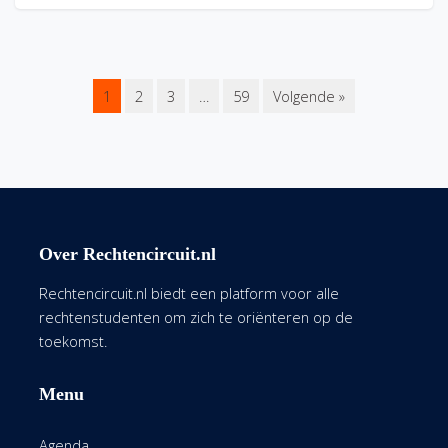
1
2
3
…
59
Volgende »
Over Rechtencircuit.nl
Rechtencircuit.nl biedt een platform voor alle
rechtenstudenten om zich te oriënteren op de
toekomst.
Menu
Agenda