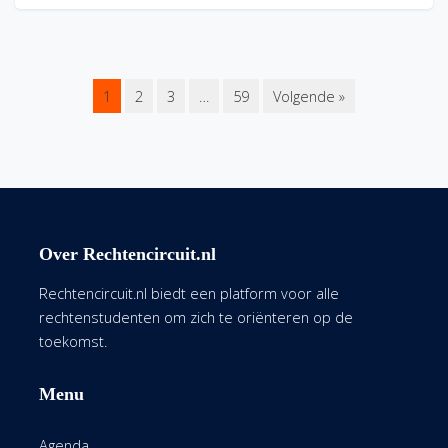
1
2
3
…
59
Volgende »
Over Rechtencircuit.nl
Rechtencircuit.nl biedt een platform voor alle
rechtenstudenten om zich te oriënteren op de
toekomst.
Menu
Agenda