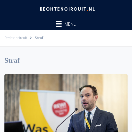
Ga
naar
de
MENU
inhoud
Rechtencircuit
Straf
Straf