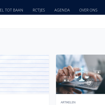
EL TOT BAAN
RC’TJES
AGENDA
OVER ONS
ARTIKELEN