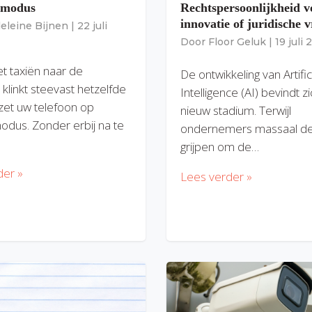
gmodus
Rechtspersoonlijkheid v
innovatie of juridische v
eleine Bijnen
|
22 juli
Door
Floor Geluk
|
19 juli
et taxiën naar de
De ontwikkeling van Artific
 klinkt steevast hetzelfde
Intelligence (AI) bevindt z
zet uw telefoon op
nieuw stadium. Terwijl
modus. Zonder erbij na te
ondernemers massaal de
grijpen om de…
der »
Lees verder »