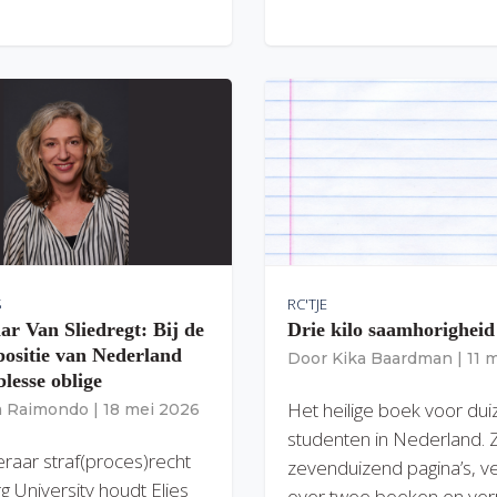
S
RC'TJE
ar Van Sliedregt: Bij de
Drie kilo saamhorigheid
 positie van Nederland
Door
Kika Baardman
|
11 
lesse oblige
Het heilige boek voor du
ia Raimondo
|
18 mei 2026
studenten in Nederland. 
eraar straf(proces)recht
zevenduizend pagina’s, v
rg University houdt Elies
over twee boeken en verp