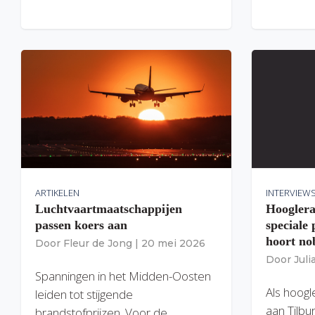
ARTIKELEN
INTERVIEW
Luchtvaartmaatschappijen
Hooglera
passen koers aan
speciale
hoort nob
Door
Fleur de Jong
|
20 mei 2026
Door
Jul
Spanningen in het Midden-Oosten
Als hoogl
leiden tot stijgende
aan Tilbu
brandstofprijzen. Voor de