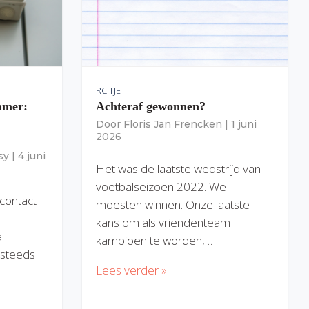
RC'TJE
amer:
Achteraf gewonnen?
Door
Floris Jan Frencken
|
1 juni
2026
sy
|
4 juni
Het was de laatste wedstrijd van
voetbalseizoen 2022. We
 contact
moesten winnen. Onze laatste
kans om als vriendenteam
a
kampioen te worden,…
) steeds
Lees verder »