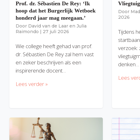
Prof. dr. Sébastien De Rey: ‘Ik
Vliegtui
hoop dat het Burgerlijk Wetboek
Door
Mad
2026
honderd jaar mag meegaan.’
Door
David van de Laar
en
Julia
Tijdens h
Raimondo
|
27 juli 2026
startbaan
Wie college heeft gehad van prof.
verzoek: 
dr. Sébastien De Rey zal hem vast
vliegtuig
en zeker beschrijven als een
denken…
inspirerende docent…
Lees ver
Lees verder »