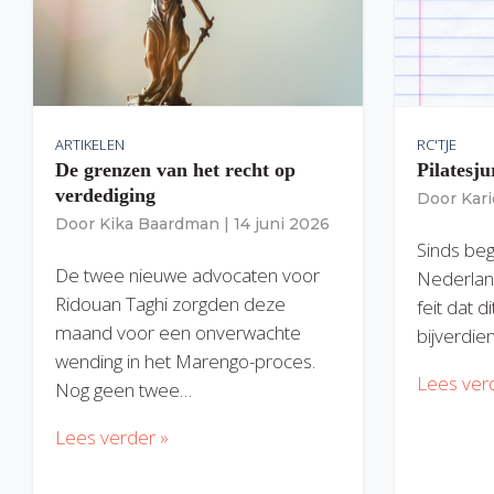
ARTIKELEN
RC'TJE
De grenzen van het recht op
Pilatesju
verdediging
Door
Kar
Door
Kika Baardman
|
14 juni 2026
Sinds begi
De twee nieuwe advocaten voor
Nederlan
Ridouan Taghi zorgden deze
feit dat 
maand voor een onverwachte
bijverdie
wending in het Marengo-proces.
Lees ver
Nog geen twee…
Lees verder »