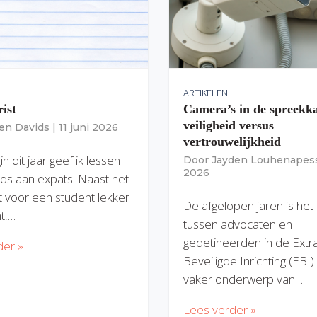
ARTIKELEN
rist
Camera’s in de spreekk
veiligheid versus
ien Davids
|
11 juni 2026
vertrouwelijkheid
n dit jaar geef ik lessen
Door
Jayden Louhenapes
2026
ds aan expats. Naast het
dit voor een student lekker
De afgelopen jaren is het
nt,…
tussen advocaten en
gedetineerden in de Extr
der »
Beveiligde Inrichting (EBI
vaker onderwerp van…
Lees verder »