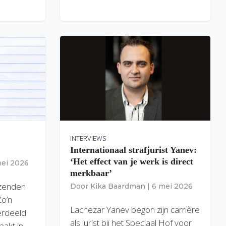
INTERVIEWS
Internationaal strafjurist Yanev:
‘Het effect van je werk is direct
mei 2026
merkbaar’
izenden
Door
Kika Baardman
|
6 mei 2026
Zo’n
Lachezar Yanev begon zijn carrière
erdeeld
als jurist bij het Speciaal Hof voor
akt in