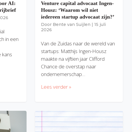
oor AI:
Venture capital advocaat Ingen-
rijbrief
Housz: ‘Waarom wil niet
iedereen startup advocaat zijn?’
 2026
Door
Bente van Suijlen
|
15 juli
2026
ial
ich in een
Van de Zuidas naar de wereld van
startups: Matthijs Ingen-Housz
 kans
maakte na vijftien jaar Clifford
Chance de overstap naar
ondernemerschap…
Lees verder »