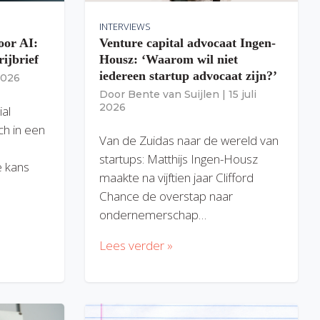
INTERVIEWS
oor AI:
Venture capital advocaat Ingen-
rijbrief
Housz: ‘Waarom wil niet
iedereen startup advocaat zijn?’
 2026
Door
Bente van Suijlen
|
15 juli
2026
ial
ich in een
Van de Zuidas naar de wereld van
startups: Matthijs Ingen-Housz
 kans
maakte na vijftien jaar Clifford
Chance de overstap naar
ondernemerschap…
Lees verder »