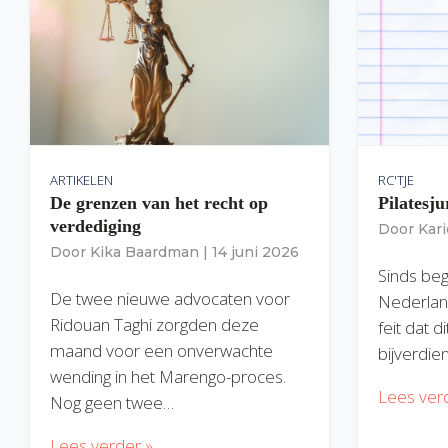
ARTIKELEN
RC'TJE
De grenzen van het recht op
Pilatesju
verdediging
Door
Kar
Door
Kika Baardman
|
14 juni 2026
Sinds begi
De twee nieuwe advocaten voor
Nederlan
Ridouan Taghi zorgden deze
feit dat 
maand voor een onverwachte
bijverdie
wending in het Marengo-proces.
Lees ver
Nog geen twee…
Lees verder »