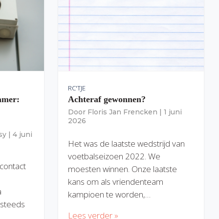
RC'TJE
amer:
Achteraf gewonnen?
Door
Floris Jan Frencken
|
1 juni
2026
sy
|
4 juni
Het was de laatste wedstrijd van
voetbalseizoen 2022. We
 contact
moesten winnen. Onze laatste
kans om als vriendenteam
a
kampioen te worden,…
) steeds
Lees verder »