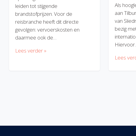
Als hoogl
leiden tot stijgende
aan Tilbu
brandstofprijzen. Voor de
van Slied
reisbranche heeft dit directe
bezig met
gevolgen: vervoerskosten en
internatio
daarmee ook de…
Hiervoor
Lees verder »
Lees ver