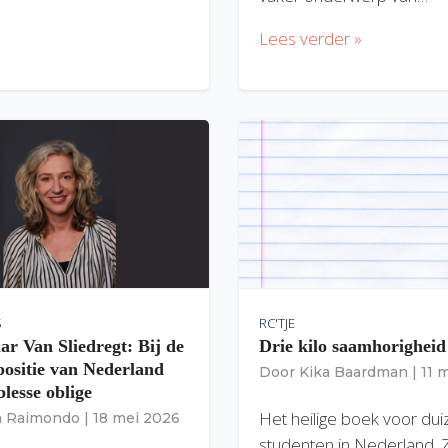
Lees verder »
S
RC'TJE
ar Van Sliedregt: Bij de
Drie kilo saamhorigheid
 positie van Nederland
Door
Kika Baardman
|
11 
lesse oblige
Het heilige boek voor du
ia Raimondo
|
18 mei 2026
studenten in Nederland. 