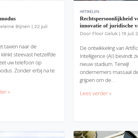
ARTIKELEN
gmodus
Rechtspersoonlijkheid v
innovatie of juridische v
eleine Bijnen
|
22 juli
Door
Floor Geluk
|
19 juli
et taxiën naar de
De ontwikkeling van Artific
 klinkt steevast hetzelfde
Intelligence (AI) bevindt z
zet uw telefoon op
nieuw stadium. Terwijl
modus. Zonder erbij na te
ondernemers massaal de
grijpen om de…
der »
Lees verder »