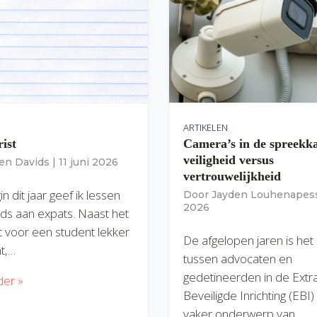
ARTIKELEN
rist
Camera’s in de spreekk
veiligheid versus
ien Davids
|
11 juni 2026
vertrouwelijkheid
n dit jaar geef ik lessen
Door
Jayden Louhenapes
2026
ds aan expats. Naast het
dit voor een student lekker
De afgelopen jaren is het
nt,…
tussen advocaten en
gedetineerden in de Extr
der »
Beveiligde Inrichting (EBI
vaker onderwerp van…