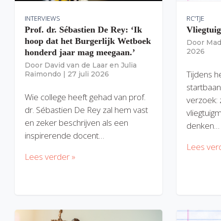
INTERVIEWS
RC'TJE
Prof. dr. Sébastien De Rey: ‘Ik
Vliegtui
hoop dat het Burgerlijk Wetboek
Door
Mad
2026
honderd jaar mag meegaan.’
Door
David van de Laar
en
Julia
Tijdens h
Raimondo
|
27 juli 2026
startbaan
Wie college heeft gehad van prof.
verzoek: 
dr. Sébastien De Rey zal hem vast
vliegtuig
en zeker beschrijven als een
denken…
inspirerende docent…
Lees ver
Lees verder »