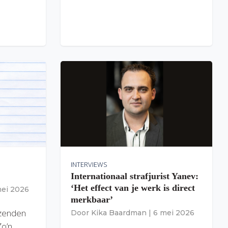
INTERVIEWS
Internationaal strafjurist Yanev:
‘Het effect van je werk is direct
mei 2026
merkbaar’
izenden
Door
Kika Baardman
|
6 mei 2026
Zo’n