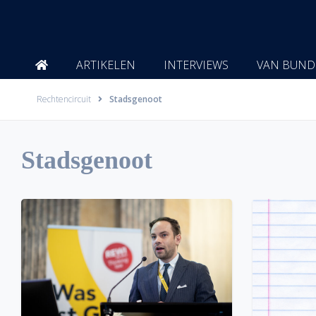
Ga
naar
de
inhoud
ARTIKELEN
INTERVIEWS
VAN BUND
Rechtencircuit
Stadsgenoot
Stadsgenoot