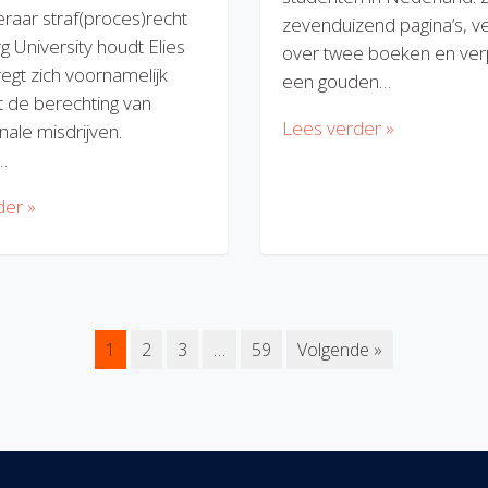
eraar straf(proces)recht
zevenduizend pagina’s, v
rg University houdt Elies
over twee boeken en verp
regt zich voornamelijk
een gouden…
 de berechting van
Lees verder »
nale misdrijven.
…
der »
1
2
3
…
59
Volgende »