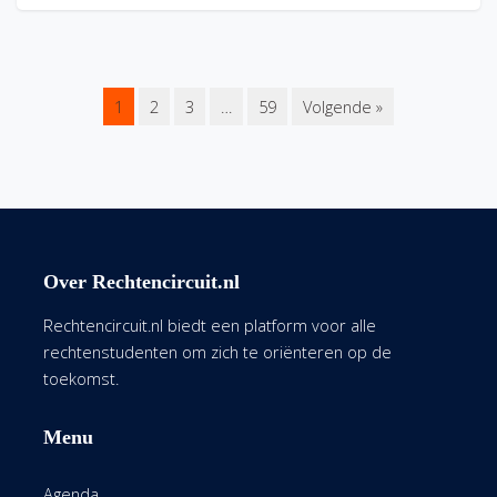
1
2
3
…
59
Volgende »
Over Rechtencircuit.nl
Rechtencircuit.nl biedt een platform voor alle
rechtenstudenten om zich te oriënteren op de
toekomst.
Menu
Agenda