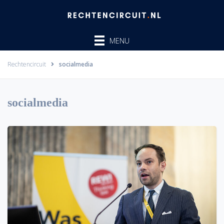
Ga
naar
de
MENU
inhoud
Rechtencircuit
socialmedia
socialmedia