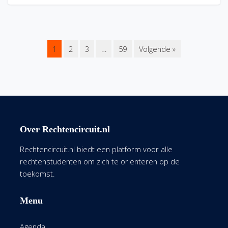
1
2
3
…
59
Volgende »
Over Rechtencircuit.nl
Rechtencircuit.nl biedt een platform voor alle
rechtenstudenten om zich te oriënteren op de
toekomst.
Menu
Agenda