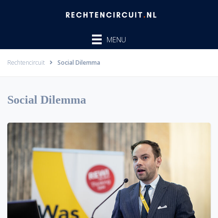
Ga
naar
de
MENU
inhoud
Rechtencircuit
Social Dilemma
Social Dilemma