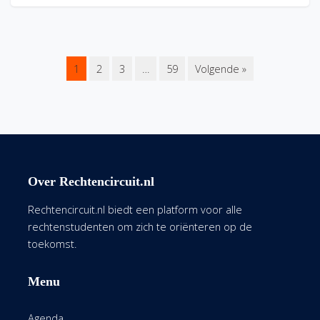
1
2
3
…
59
Volgende »
Over Rechtencircuit.nl
Rechtencircuit.nl biedt een platform voor alle
rechtenstudenten om zich te oriënteren op de
toekomst.
Menu
Agenda