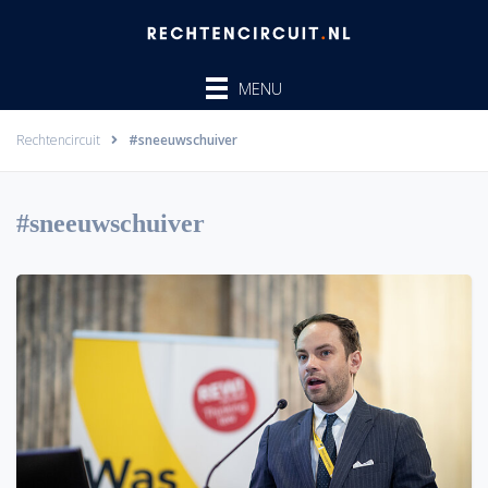
Ga
naar
de
MENU
inhoud
Rechtencircuit
#sneeuwschuiver
#sneeuwschuiver