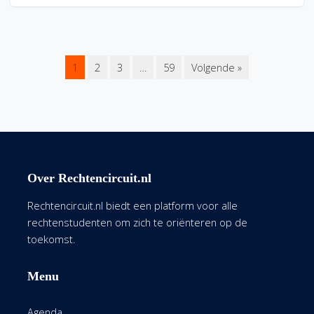
1
2
3
…
59
Volgende »
Over Rechtencircuit.nl
Rechtencircuit.nl biedt een platform voor alle
rechtenstudenten om zich te oriënteren op de
toekomst.
Menu
Agenda