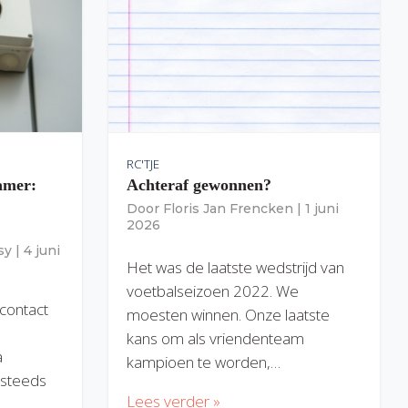
RC'TJE
amer:
Achteraf gewonnen?
Door
Floris Jan Frencken
|
1 juni
2026
sy
|
4 juni
Het was de laatste wedstrijd van
voetbalseizoen 2022. We
 contact
moesten winnen. Onze laatste
kans om als vriendenteam
a
kampioen te worden,…
) steeds
Lees verder »