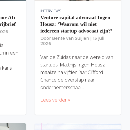
INTERVIEWS
oor AI:
Venture capital advocaat Ingen-
rijbrief
Housz: ‘Waarom wil niet
iedereen startup advocaat zijn?’
 2026
Door
Bente van Suijlen
|
15 juli
2026
ial
ich in een
Van de Zuidas naar de wereld van
startups: Matthijs Ingen-Housz
 kans
maakte na vijftien jaar Clifford
Chance de overstap naar
ondernemerschap…
Lees verder »