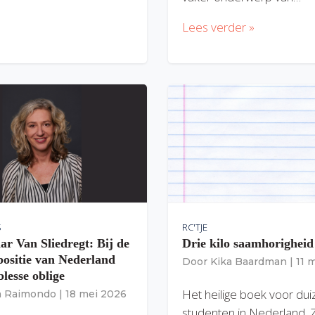
Lees verder »
S
RC'TJE
ar Van Sliedregt: Bij de
Drie kilo saamhorigheid
 positie van Nederland
Door
Kika Baardman
|
11 
lesse oblige
Het heilige boek voor du
ia Raimondo
|
18 mei 2026
studenten in Nederland. 