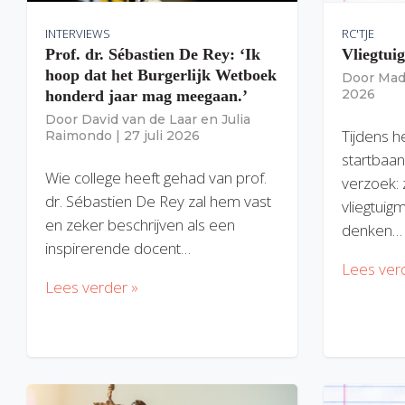
INTERVIEWS
RC'TJE
Prof. dr. Sébastien De Rey: ‘Ik
Vliegtui
hoop dat het Burgerlijk Wetboek
Door
Mad
2026
honderd jaar mag meegaan.’
Door
David van de Laar
en
Julia
Tijdens h
Raimondo
|
27 juli 2026
startbaan
Wie college heeft gehad van prof.
verzoek: 
dr. Sébastien De Rey zal hem vast
vliegtuig
en zeker beschrijven als een
denken…
inspirerende docent…
Lees ver
Lees verder »