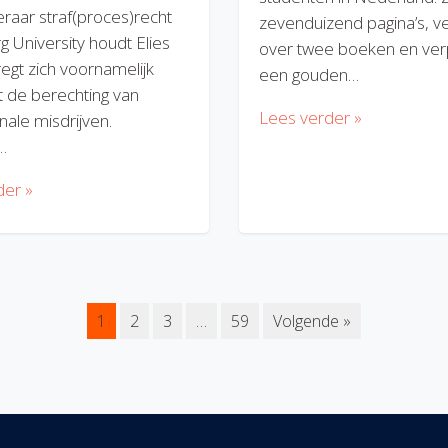
eraar straf(proces)recht
zevenduizend pagina’s, v
rg University houdt Elies
over twee boeken en verp
regt zich voornamelijk
een gouden…
 de berechting van
Lees verder »
nale misdrijven.
…
der »
1
2
3
…
59
Volgende »