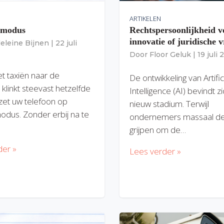
ARTIKELEN
gmodus
Rechtspersoonlijkheid v
innovatie of juridische v
eleine Bijnen
|
22 juli
Door
Floor Geluk
|
19 juli
et taxiën naar de
De ontwikkeling van Artific
 klinkt steevast hetzelfde
Intelligence (AI) bevindt z
zet uw telefoon op
nieuw stadium. Terwijl
modus. Zonder erbij na te
ondernemers massaal de
grijpen om de…
der »
Lees verder »