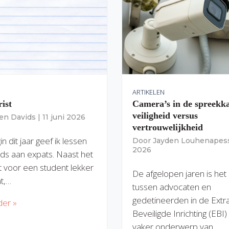
ARTIKELEN
rist
Camera’s in de spreekk
veiligheid versus
ien Davids
|
11 juni 2026
vertrouwelijkheid
n dit jaar geef ik lessen
Door
Jayden Louhenapes
2026
ds aan expats. Naast het
dit voor een student lekker
De afgelopen jaren is het
nt,…
tussen advocaten en
gedetineerden in de Extr
der »
Beveiligde Inrichting (EBI
vaker onderwerp van…