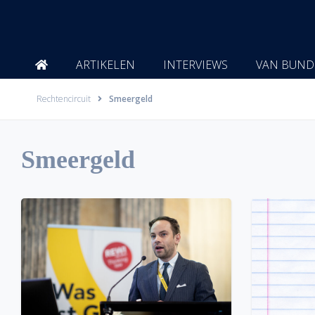
Ga
naar
de
inhoud
ARTIKELEN
INTERVIEWS
VAN BUND
Rechtencircuit
Smeergeld
Smeergeld