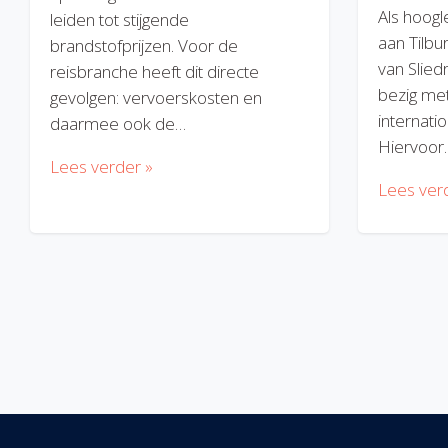
Als hoogl
leiden tot stijgende
aan Tilbu
brandstofprijzen. Voor de
van Slied
reisbranche heeft dit directe
bezig met
gevolgen: vervoerskosten en
internatio
daarmee ook de…
Hiervoor
Lees verder »
Lees ver