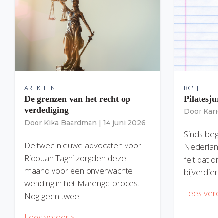
ARTIKELEN
RC'TJE
De grenzen van het recht op
Pilatesju
verdediging
Door
Kar
Door
Kika Baardman
|
14 juni 2026
Sinds begi
De twee nieuwe advocaten voor
Nederlan
Ridouan Taghi zorgden deze
feit dat 
maand voor een onverwachte
bijverdie
wending in het Marengo-proces.
Lees ver
Nog geen twee…
Lees verder »