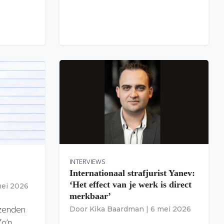
INTERVIEWS
Internationaal strafjurist Yanev:
‘Het effect van je werk is direct
mei 2026
merkbaar’
izenden
Door
Kika Baardman
|
6 mei 2026
Zo’n