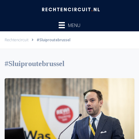
Ga
naar
de
MENU
inhoud
Rechtencircuit
#Sluiproutebrussel
#Sluiproutebrussel