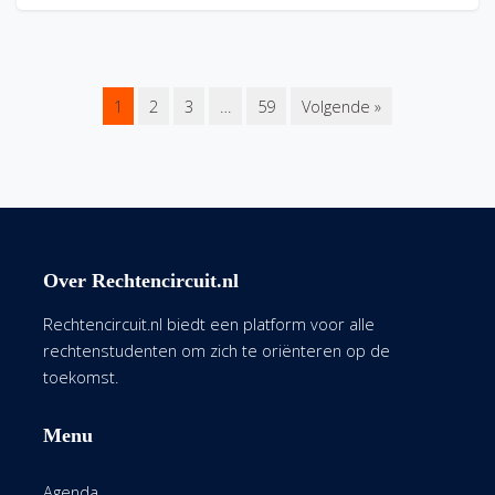
1
2
3
…
59
Volgende »
Over Rechtencircuit.nl
Rechtencircuit.nl biedt een platform voor alle
rechtenstudenten om zich te oriënteren op de
toekomst.
Menu
Agenda