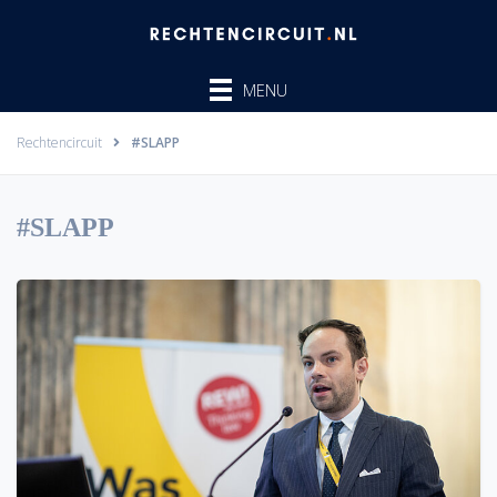
Ga
naar
de
MENU
inhoud
Rechtencircuit
#SLAPP
#SLAPP