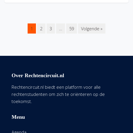
1
2
3
…
59
Volgende »
Over Rechtencircuit.nl
Rechtencircuit.nl biedt een platform voor alle
rechtenstudenten om zich te oriënteren op de
toekomst.
Menu
Agenda