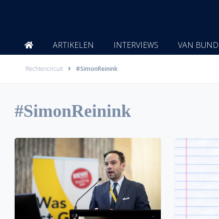
Ga
naar
de
inhoud
ARTIKELEN
INTERVIEWS
VAN BUND
Rechtencircuit
#SimonReinink
#SimonReinink