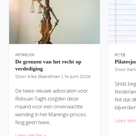
ARTIKELEN
RC'TJE
De grenzen van het recht op
Pilatesju
verdediging
Door
Kar
Door
Kika Baardman
|
14 juni 2026
Sinds begi
De twee nieuwe advocaten voor
Nederlan
Ridouan Taghi zorgden deze
feit dat 
maand voor een onverwachte
bijverdie
wending in het Marengo-proces.
Lees ver
Nog geen twee…
Lees verder »