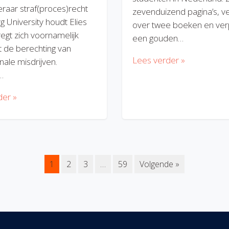
eraar straf(proces)recht
zevenduizend pagina’s, v
rg University houdt Elies
over twee boeken en verp
regt zich voornamelijk
een gouden…
 de berechting van
Lees verder »
nale misdrijven.
…
der »
1
2
3
…
59
Volgende »