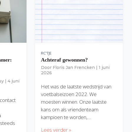
RC'TJE
amer:
Achteraf gewonnen?
Door
Floris Jan Frencken
|
1 juni
2026
sy
|
4 juni
Het was de laatste wedstrijd van
voetbalseizoen 2022. We
 contact
moesten winnen. Onze laatste
kans om als vriendenteam
a
kampioen te worden,…
) steeds
Lees verder »