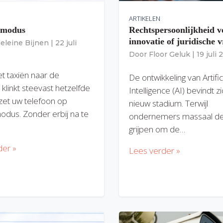
ARTIKELEN
gmodus
Rechtspersoonlijkheid v
innovatie of juridische v
eleine Bijnen
|
22 juli
Door
Floor Geluk
|
19 juli
et taxiën naar de
De ontwikkeling van Artific
 klinkt steevast hetzelfde
Intelligence (AI) bevindt z
zet uw telefoon op
nieuw stadium. Terwijl
modus. Zonder erbij na te
ondernemers massaal de
grijpen om de…
der »
Lees verder »