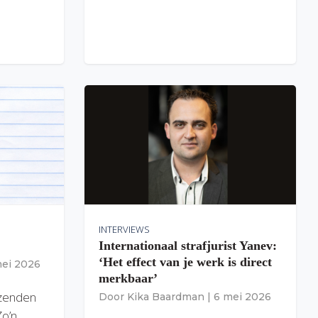
INTERVIEWS
Internationaal strafjurist Yanev:
‘Het effect van je werk is direct
mei 2026
merkbaar’
izenden
Door
Kika Baardman
|
6 mei 2026
Zo’n