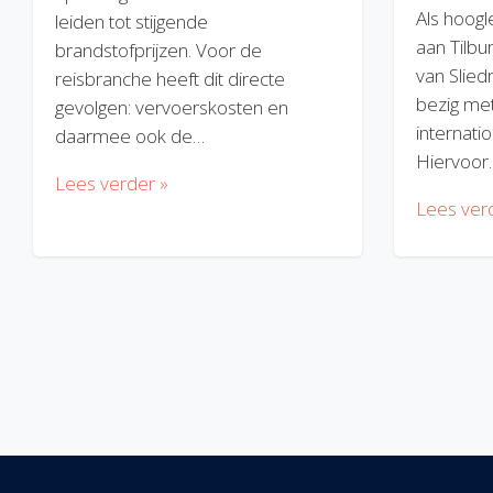
Als hoogl
leiden tot stijgende
aan Tilbu
brandstofprijzen. Voor de
van Slied
reisbranche heeft dit directe
bezig met
gevolgen: vervoerskosten en
internatio
daarmee ook de…
Hiervoor
Lees verder »
Lees ver