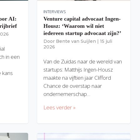
INTERVIEWS
oor AI:
Venture capital advocaat Ingen-
rijbrief
Housz: ‘Waarom wil niet
iedereen startup advocaat zijn?’
 2026
Door
Bente van Suijlen
|
15 juli
2026
ial
ich in een
Van de Zuidas naar de wereld van
startups: Matthijs Ingen-Housz
 kans
maakte na vijftien jaar Clifford
Chance de overstap naar
ondernemerschap…
Lees verder »