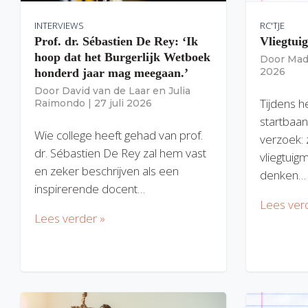
INTERVIEWS
RC'TJE
Prof. dr. Sébastien De Rey: ‘Ik
Vliegtui
hoop dat het Burgerlijk Wetboek
Door
Mad
2026
honderd jaar mag meegaan.’
Door
David van de Laar
en
Julia
Tijdens h
Raimondo
|
27 juli 2026
startbaan
Wie college heeft gehad van prof.
verzoek: 
dr. Sébastien De Rey zal hem vast
vliegtuig
en zeker beschrijven als een
denken…
inspirerende docent…
Lees ver
Lees verder »