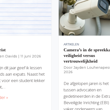
ARTIKELEN
rist
Camera’s in de spreekk
veiligheid versus
ien Davids
|
11 juni 2026
vertrouwelijkheid
n dit jaar geef ik lessen
Door
Jayden Louhenapes
2026
ds aan expats. Naast het
dit voor een student lekker
De afgelopen jaren is het
nt,…
tussen advocaten en
gedetineerden in de Extr
der »
Beveiligde Inrichting (EBI
vaker onderwerp van…