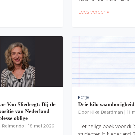
Lees verder »
S
RC'TJE
ar Van Sliedregt: Bij de
Drie kilo saamhorigheid
 positie van Nederland
Door
Kika Baardman
|
11 
lesse oblige
Het heilige boek voor du
ia Raimondo
|
18 mei 2026
studenten in Nederland. 