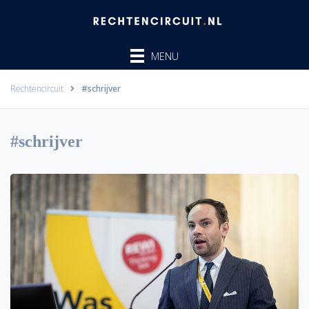
Ga
naar
de
MENU
inhoud
Rechtencircuit
#schrijver
#schrijver