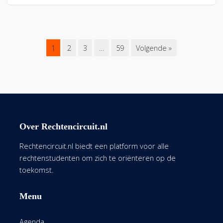
1
2
3
…
59
Volgende »
Over Rechtencircuit.nl
Rechtencircuit.nl biedt een platform voor alle
rechtenstudenten om zich te oriënteren op de
toekomst.
Menu
Agenda