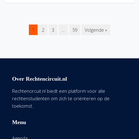
1
2
3
…
59
Volgende »
Over Rechtencircuit.nl
Rechtencircuit.nl biedt een platform voor alle
rechtenstudenten om zich te oriënteren op de
toekomst.
Menu
Agenda