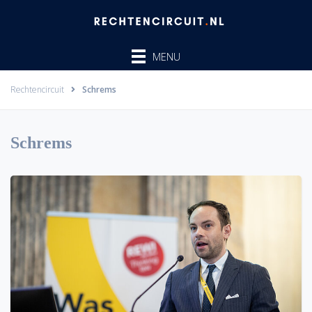
Ga
naar
de
MENU
inhoud
Rechtencircuit
Schrems
Schrems