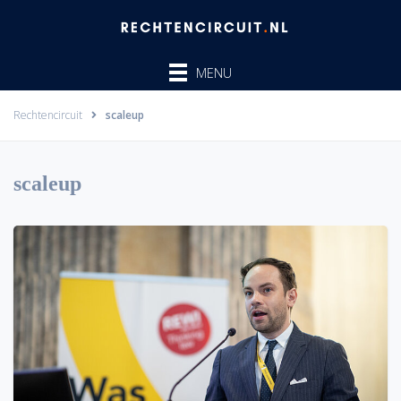
Ga
naar
de
MENU
inhoud
Rechtencircuit
scaleup
scaleup