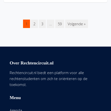
1
2
3
…
59
Volgende »
Over Rechtencircuit.nl
Rechtencircuit.nl biedt een platform voor alle
rechtenstudenten om zich te oriënteren op de
toekomst.
Menu
Agenda