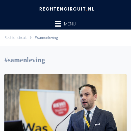
Ga
naar
de
MENU
inhoud
Rechtencircuit
#samenleving
#samenleving