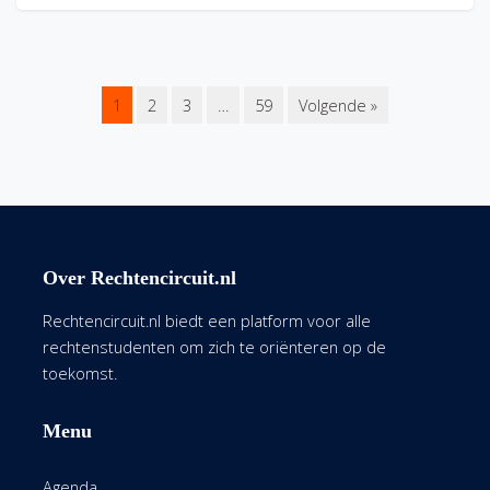
1
2
3
…
59
Volgende »
Over Rechtencircuit.nl
Rechtencircuit.nl biedt een platform voor alle
rechtenstudenten om zich te oriënteren op de
toekomst.
Menu
Agenda