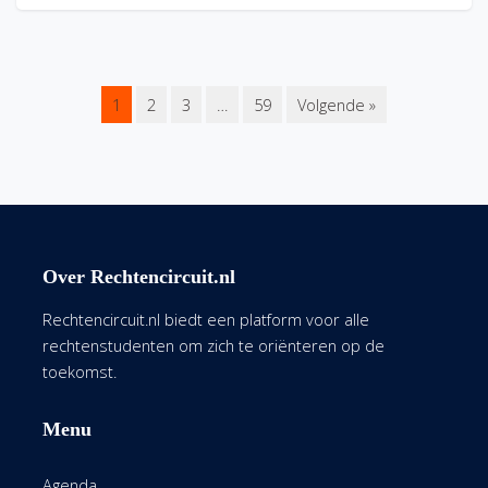
1
2
3
…
59
Volgende »
Over Rechtencircuit.nl
Rechtencircuit.nl biedt een platform voor alle
rechtenstudenten om zich te oriënteren op de
toekomst.
Menu
Agenda