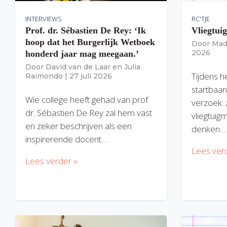
INTERVIEWS
RC'TJE
Prof. dr. Sébastien De Rey: ‘Ik
Vliegtui
hoop dat het Burgerlijk Wetboek
Door
Mad
2026
honderd jaar mag meegaan.’
Door
David van de Laar
en
Julia
Tijdens h
Raimondo
|
27 juli 2026
startbaan
Wie college heeft gehad van prof.
verzoek: 
dr. Sébastien De Rey zal hem vast
vliegtuig
en zeker beschrijven als een
denken…
inspirerende docent…
Lees ver
Lees verder »