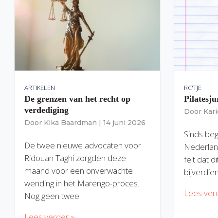
ARTIKELEN
RC'TJE
De grenzen van het recht op
Pilatesju
verdediging
Door
Kar
Door
Kika Baardman
|
14 juni 2026
Sinds begi
De twee nieuwe advocaten voor
Nederlan
Ridouan Taghi zorgden deze
feit dat 
maand voor een onverwachte
bijverdie
wending in het Marengo-proces.
Lees ver
Nog geen twee…
Lees verder »