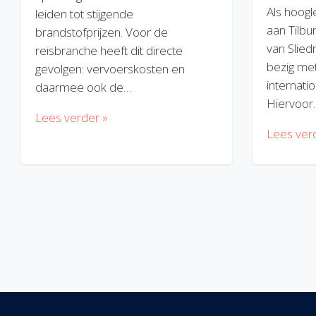
Als hoogl
leiden tot stijgende
aan Tilbu
brandstofprijzen. Voor de
van Slied
reisbranche heeft dit directe
bezig met
gevolgen: vervoerskosten en
internatio
daarmee ook de…
Hiervoor
Lees verder »
Lees ver