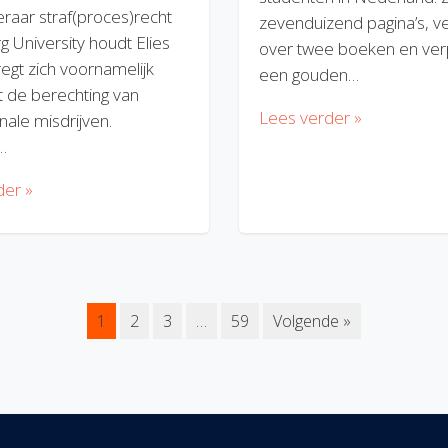
eraar straf(proces)recht
zevenduizend pagina’s, v
rg University houdt Elies
over twee boeken en verp
regt zich voornamelijk
een gouden…
 de berechting van
Lees verder »
nale misdrijven.
…
der »
1
2
3
…
59
Volgende »