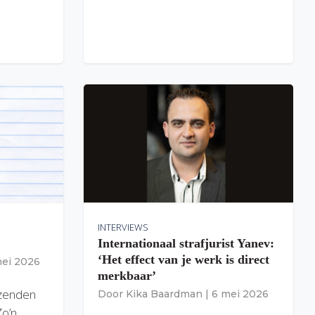
INTERVIEWS
Internationaal strafjurist Yanev:
‘Het effect van je werk is direct
mei 2026
merkbaar’
izenden
Door
Kika Baardman
|
6 mei 2026
Zo’n