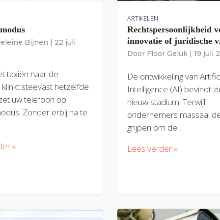
ARTIKELEN
gmodus
Rechtspersoonlijkheid v
innovatie of juridische v
eleine Bijnen
|
22 juli
Door
Floor Geluk
|
19 juli
et taxiën naar de
De ontwikkeling van Artific
 klinkt steevast hetzelfde
Intelligence (AI) bevindt z
zet uw telefoon op
nieuw stadium. Terwijl
modus. Zonder erbij na te
ondernemers massaal de
grijpen om de…
der »
Lees verder »