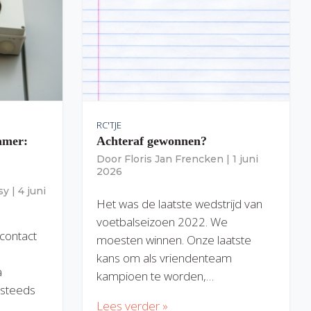
RC'TJE
amer:
Achteraf gewonnen?
Door
Floris Jan Frencken
|
1 juni
2026
sy
|
4 juni
Het was de laatste wedstrijd van
voetbalseizoen 2022. We
 contact
moesten winnen. Onze laatste
kans om als vriendenteam
a
kampioen te worden,…
) steeds
Lees verder »