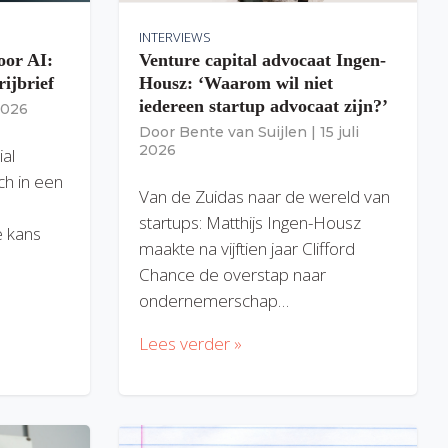
INTERVIEWS
oor AI:
Venture capital advocaat Ingen-
rijbrief
Housz: ‘Waarom wil niet
iedereen startup advocaat zijn?’
 2026
Door
Bente van Suijlen
|
15 juli
2026
ial
ich in een
Van de Zuidas naar de wereld van
startups: Matthijs Ingen-Housz
 kans
maakte na vijftien jaar Clifford
Chance de overstap naar
ondernemerschap…
Lees verder »