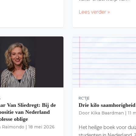
Lees verder »
S
RC'TJE
ar Van Sliedregt: Bij de
Drie kilo saamhorigheid
 positie van Nederland
Door
Kika Baardman
|
11 
lesse oblige
Het heilige boek voor du
ia Raimondo
|
18 mei 2026
studenten in Nederland. 