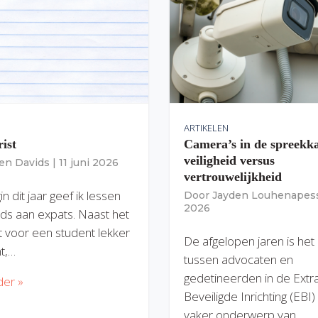
ARTIKELEN
rist
Camera’s in de spreekk
veiligheid versus
ien Davids
|
11 juni 2026
vertrouwelijkheid
n dit jaar geef ik lessen
Door
Jayden Louhenapes
2026
ds aan expats. Naast het
dit voor een student lekker
De afgelopen jaren is het
nt,…
tussen advocaten en
gedetineerden in de Extr
der »
Beveiligde Inrichting (EBI
vaker onderwerp van…