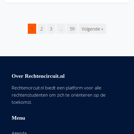
1
2
3
…
59
Volgende »
Over Rechtencircuit.nl
Rechtencircuit.nl biedt een platform voor alle
rechtenstudenten om zich te oriënteren op de
toekomst.
Menu
Agenda