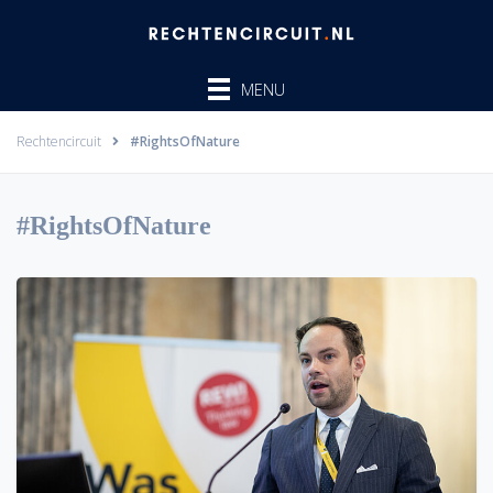
Ga
naar
de
MENU
inhoud
Rechtencircuit
#RightsOfNature
#RightsOfNature