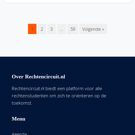
1
2
3
…
59
Volgende »
Over Rechtencircuit.nl
Rechtencircuit.nl biedt een platform voor alle
rechtenstudenten om zich te oriënteren op de
toekomst.
Menu
Agenda