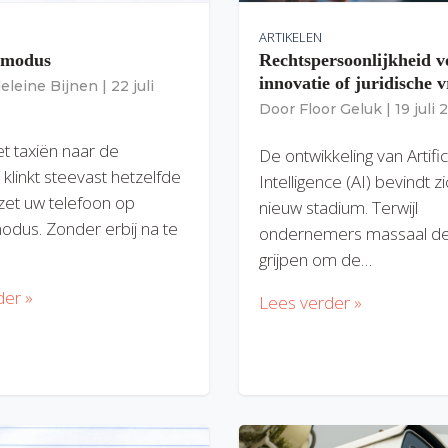
ARTIKELEN
gmodus
Rechtspersoonlijkheid v
innovatie of juridische v
eleine Bijnen
|
22 juli
Door
Floor Geluk
|
19 juli
et taxiën naar de
De ontwikkeling van Artific
 klinkt steevast hetzelfde
Intelligence (AI) bevindt z
zet uw telefoon op
nieuw stadium. Terwijl
modus. Zonder erbij na te
ondernemers massaal de
grijpen om de…
der »
Lees verder »