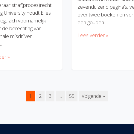
eraar straf(proces)recht
zevenduizend pagina’s, v
rg University houdt Elies
over twee boeken en verp
regt zich voornamelijk
een gouden…
 de berechting van
Lees verder »
nale misdrijven.
…
der »
1
2
3
…
59
Volgende »