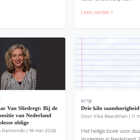
Lees verder »
S
RC'TJE
ar Van Sliedregt: Bij de
Drie kilo saamhorigheid
 positie van Nederland
Door
Kika Baardman
|
11 
lesse oblige
Het heilige boek voor du
ia Raimondo
|
18 mei 2026
studenten in Nederland. 