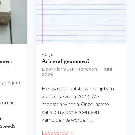
RC'TJE
amer:
Achteraf gewonnen?
Door
Floris Jan Frencken
|
1 juni
2026
sy
|
4 juni
Het was de laatste wedstrijd van
voetbalseizoen 2022. We
 contact
moesten winnen. Onze laatste
kans om als vriendenteam
a
kampioen te worden,…
) steeds
Lees verder »