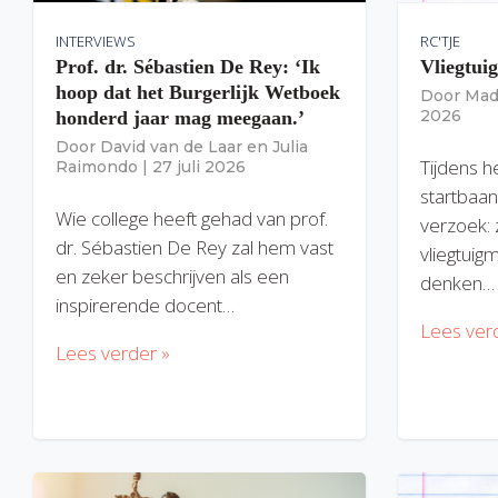
INTERVIEWS
RC'TJE
Prof. dr. Sébastien De Rey: ‘Ik
Vliegtui
hoop dat het Burgerlijk Wetboek
Door
Mad
2026
honderd jaar mag meegaan.’
Door
David van de Laar
en
Julia
Tijdens h
Raimondo
|
27 juli 2026
startbaan
Wie college heeft gehad van prof.
verzoek: 
dr. Sébastien De Rey zal hem vast
vliegtuig
en zeker beschrijven als een
denken…
inspirerende docent…
Lees ver
Lees verder »