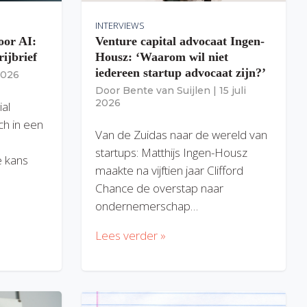
INTERVIEWS
oor AI:
Venture capital advocaat Ingen-
rijbrief
Housz: ‘Waarom wil niet
iedereen startup advocaat zijn?’
 2026
Door
Bente van Suijlen
|
15 juli
2026
ial
ich in een
Van de Zuidas naar de wereld van
startups: Matthijs Ingen-Housz
 kans
maakte na vijftien jaar Clifford
Chance de overstap naar
ondernemerschap…
Lees verder »