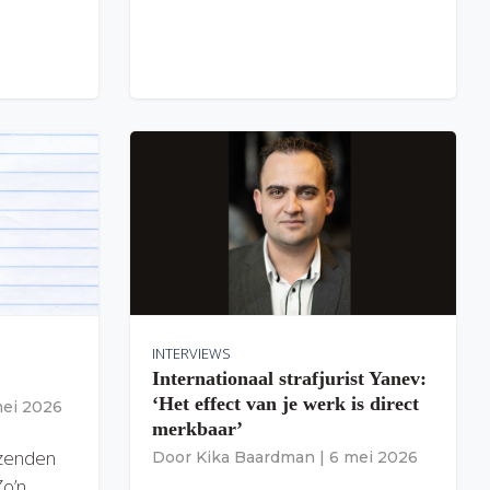
INTERVIEWS
Internationaal strafjurist Yanev:
‘Het effect van je werk is direct
mei 2026
merkbaar’
izenden
Door
Kika Baardman
|
6 mei 2026
Zo’n