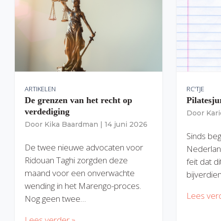
ARTIKELEN
RC'TJE
De grenzen van het recht op
Pilatesju
verdediging
Door
Kar
Door
Kika Baardman
|
14 juni 2026
Sinds begi
De twee nieuwe advocaten voor
Nederlan
Ridouan Taghi zorgden deze
feit dat 
maand voor een onverwachte
bijverdie
wending in het Marengo-proces.
Lees ver
Nog geen twee…
Lees verder »