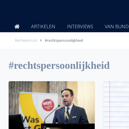
Ga
naar
de
inhoud
ARTIKELEN
INTERVIEWS
VAN BUND
Rechtencircuit
#rechtspersoonlijkheid
#rechtspersoonlijkheid