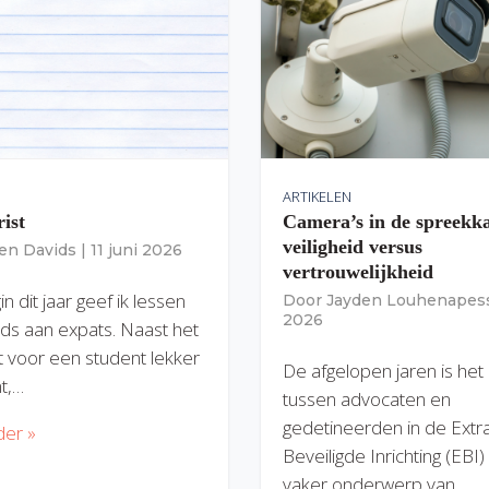
ARTIKELEN
rist
Camera’s in de spreekk
veiligheid versus
ien Davids
|
11 juni 2026
vertrouwelijkheid
n dit jaar geef ik lessen
Door
Jayden Louhenapes
2026
ds aan expats. Naast het
dit voor een student lekker
De afgelopen jaren is het
nt,…
tussen advocaten en
gedetineerden in de Extr
der »
Beveiligde Inrichting (EBI
vaker onderwerp van…