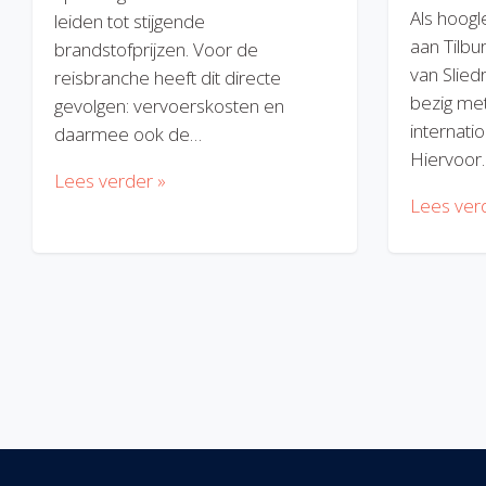
Als hoogl
leiden tot stijgende
aan Tilbu
brandstofprijzen. Voor de
van Slied
reisbranche heeft dit directe
bezig met
gevolgen: vervoerskosten en
internatio
daarmee ook de…
Hiervoor
Lees verder »
Lees ver