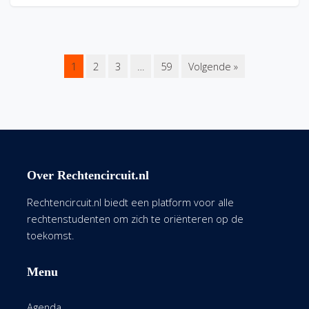
1
2
3
…
59
Volgende »
Over Rechtencircuit.nl
Rechtencircuit.nl biedt een platform voor alle
rechtenstudenten om zich te oriënteren op de
toekomst.
Menu
Agenda