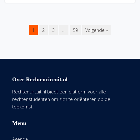
1
2
3
…
59
Volgende »
Over Rechtencircuit.nl
Rechtencircuit.nl biedt een platform voor alle
rechtenstudenten om zich te oriënteren op de
toekomst.
Menu
Agenda