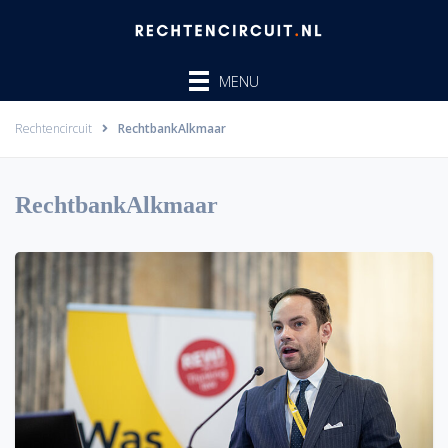
Ga
naar
de
MENU
inhoud
Rechtencircuit
RechtbankAlkmaar
RechtbankAlkmaar