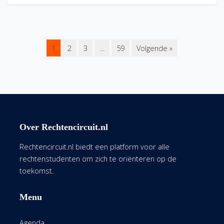
1
2
3
…
59
Volgende »
Over Rechtencircuit.nl
Rechtencircuit.nl biedt een platform voor alle
rechtenstudenten om zich te oriënteren op de
toekomst.
Menu
Agenda