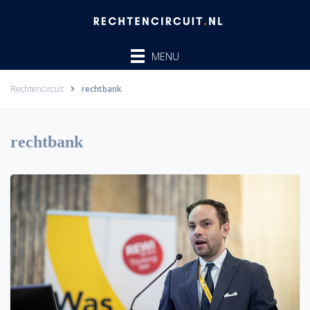
Ga
naar
de
MENU
inhoud
Rechtencircuit
rechtbank
rechtbank