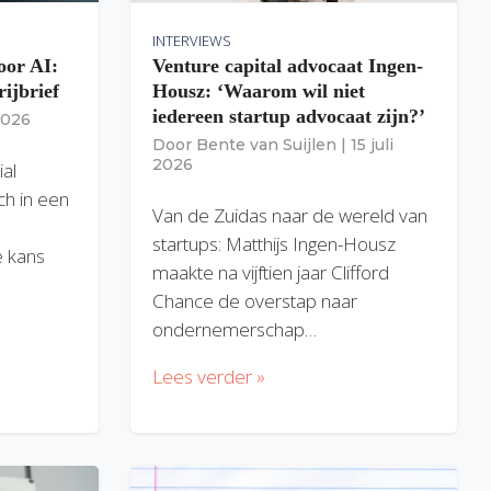
INTERVIEWS
oor AI:
Venture capital advocaat Ingen-
rijbrief
Housz: ‘Waarom wil niet
iedereen startup advocaat zijn?’
 2026
Door
Bente van Suijlen
|
15 juli
2026
ial
ich in een
Van de Zuidas naar de wereld van
startups: Matthijs Ingen-Housz
 kans
maakte na vijftien jaar Clifford
Chance de overstap naar
ondernemerschap…
Lees verder »