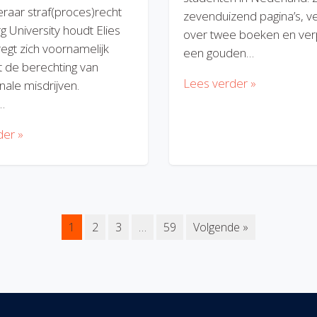
eraar straf(proces)recht
zevenduizend pagina’s, v
rg University houdt Elies
over twee boeken en verp
regt zich voornamelijk
een gouden…
 de berechting van
Lees verder »
nale misdrijven.
…
der »
1
2
3
…
59
Volgende »