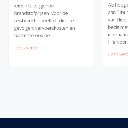
Als hoogl
leiden tot stijgende
aan Tilbu
brandstofprijzen. Voor de
van Slied
reisbranche heeft dit directe
bezig met
gevolgen: vervoerskosten en
internatio
daarmee ook de…
Hiervoor
Lees verder »
Lees ver