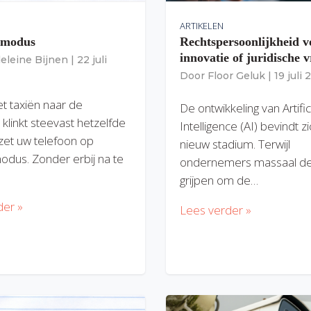
ARTIKELEN
gmodus
Rechtspersoonlijkheid v
innovatie of juridische v
eleine Bijnen
|
22 juli
Door
Floor Geluk
|
19 juli
et taxiën naar de
De ontwikkeling van Artific
 klinkt steevast hetzelfde
Intelligence (AI) bevindt z
zet uw telefoon op
nieuw stadium. Terwijl
modus. Zonder erbij na te
ondernemers massaal de
grijpen om de…
der »
Lees verder »