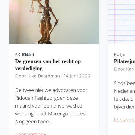
ARTIKELEN
RC'TJE
De grenzen van het recht op
Pilatesju
verdediging
Door
Kar
Door
Kika Baardman
|
14 juni 2026
Sinds begi
De twee nieuwe advocaten voor
Nederlan
Ridouan Taghi zorgden deze
feit dat 
maand voor een onverwachte
bijverdie
wending in het Marengo-proces.
Lees ver
Nog geen twee…
Lees verder »