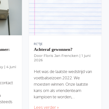
RC'TJE
amer:
Achteraf gewonnen?
Door
Floris Jan Frencken
|
1 juni
2026
sy
|
4 juni
Het was de laatste wedstrijd van
voetbalseizoen 2022. We
 contact
moesten winnen. Onze laatste
kans om als vriendenteam
a
kampioen te worden,…
) steeds
Lees verder »