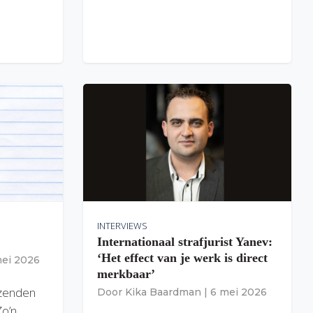
INTERVIEWS
Internationaal strafjurist Yanev:
‘Het effect van je werk is direct
mei 2026
merkbaar’
izenden
Door
Kika Baardman
|
6 mei 2026
Zo’n