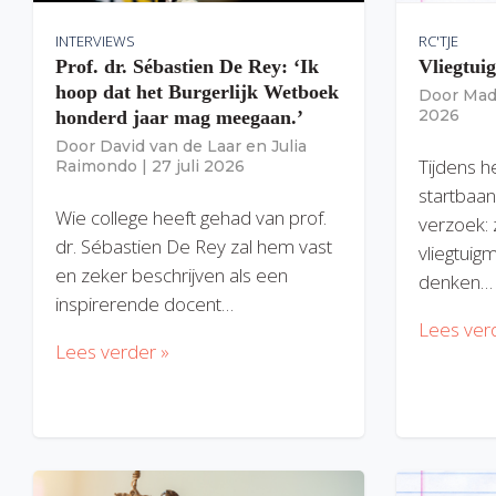
INTERVIEWS
RC'TJE
Prof. dr. Sébastien De Rey: ‘Ik
Vliegtui
hoop dat het Burgerlijk Wetboek
Door
Mad
2026
honderd jaar mag meegaan.’
Door
David van de Laar
en
Julia
Tijdens h
Raimondo
|
27 juli 2026
startbaan
Wie college heeft gehad van prof.
verzoek: 
dr. Sébastien De Rey zal hem vast
vliegtuig
en zeker beschrijven als een
denken…
inspirerende docent…
Lees ver
Lees verder »