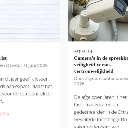
ARTIKELEN
rist
Camera’s in de spreekk
veiligheid versus
ien Davids
|
11 juni 2026
vertrouwelijkheid
n dit jaar geef ik lessen
Door
Jayden Louhenapes
2026
ds aan expats. Naast het
dit voor een student lekker
De afgelopen jaren is het
nt,…
tussen advocaten en
gedetineerden in de Extr
der »
Beveiligde Inrichting (EBI
vaker onderwerp van…