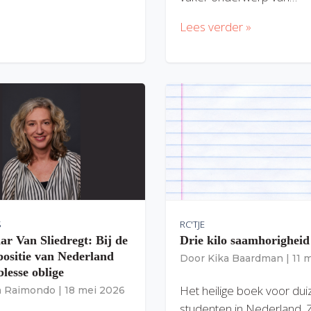
Lees verder »
S
RC'TJE
ar Van Sliedregt: Bij de
Drie kilo saamhorigheid
 positie van Nederland
Door
Kika Baardman
|
11 
lesse oblige
Het heilige boek voor du
ia Raimondo
|
18 mei 2026
studenten in Nederland. 